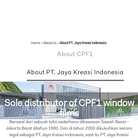
Home
>
About Us
>
About PT. Jaya Kreasi Indonesia
About CPF1
About PT. Jaya Kreasi Indonesia
Sole distributor of CPF1 window
films
Berawal dari sebuah toko sederhana dikawasan Sawah Besar -
Helping to protect and improve home,
Jakarta Barat ditahun 1980. Dan di tahun 2000 dikukuhkan secara
business and vehicle
legal sebagai PT. Jaya Kreasi Indonesia, saat itu PT. Jaya Kreasi